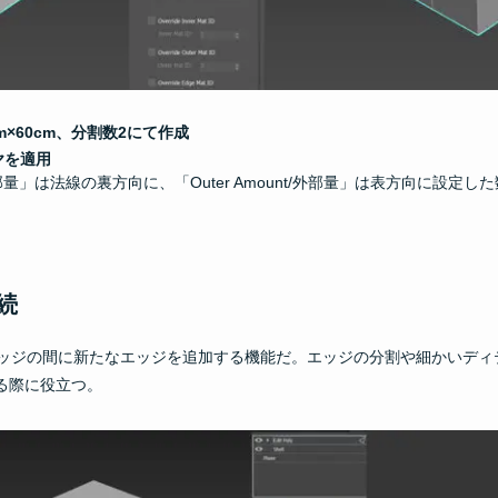
m×60cm、分割数2にて作成
ヤを適用
nt/内部量」は法線の裏方向に、「Outer Amount/外部量」は表方向に設
接続
ッジの間に新たなエッジを追加する機能だ。エッジの分割や細かいディ
る際に役立つ。