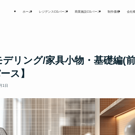
ホーム
レジデンスCGパース
商業施設CGパース
制作価格
会社
でモデリング/家具小物・基礎編(
パース】
8月1日