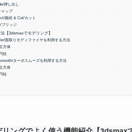
rude/押し出し
p/キャップ
nect/接続 & Cut/カット
dge/ブリッジ
方法【3dsmaxでモデリング】
hamfer/面取りモディファイヤを利用する方法
. 立方体
. 円柱
urbosmooth/ターボスムーズを利用する方法
. 立方体
. 円柱
モデリングでよく使う機能紹介【3dsma