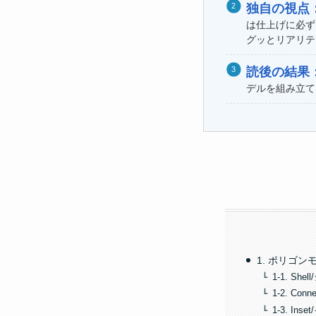
独自の視点
は仕上げに必ず
グッとリアリテ
読後の結果
デルを組み立て
1. ポリゴ
1-1. She
1-2. Con
1-3. In