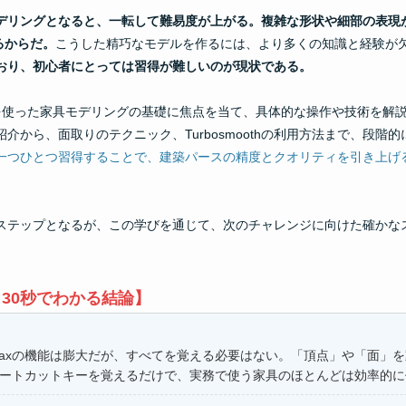
デリングとなると、一転して難易度が上がる。複雑な形状や細部の表現
るからだ。
こうした精巧なモデルを作るには、より多くの知識と経験が
おり、初心者にとっては習得が難しいのが現状である。
axを使った家具モデリングの基礎に焦点を当て、具体的な操作や技術を解
介から、面取りのテクニック、Turbosmoothの利用方法まで、段階
一つひとつ習得することで、建築パースの精度とクオリティを引き上げ
ステップとなるが、この学びを通じて、次のチャレンジに向けた確かな
30秒でわかる結論】
 Maxの機能は膨大だが、すべてを覚える必要はない。「頂点」や「面」
ートカットキーを覚えるだけで、実務で使う家具のほとんどは効率的に