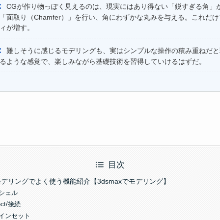
：
CGが作り物っぽく見えるのは、現実にはあり得ない「鋭すぎる角」
「面取り（Chamfer）」を行い、角にわずかな丸みを与える。これだ
ィが増す。
：
難しそうに感じるモデリングも、実はシンプルな操作の積み重ねだと
るような感覚で、楽しみながら基礎技術を習得していけるはずだ。
目次
ンモデリングでよく使う機能紹介【3dsmaxでモデリング】
ll/シェル
nect/接続
set/インセット